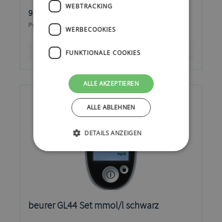
WEBTRACKING
9,90 €*
Preise inkl. MwSt. zzgl. Versandkosten
WERBECOOKIES
Details
FUNKTIONALE COOKIES
ALLE AKZEPTIEREN
ALLE ABLEHNEN
DETAILS ANZEIGEN
beurer GL44 Set mmol/l schwarz