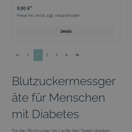
9,90 €*
Preise inkl. MwSt. zzgl. Versandkosten
Details
Seite
Seite
Seite
1
2
3
Blutzuckermessger
äte für Menschen
mit Diabetes
Da der Blutzucker im Laufe des Tages starken