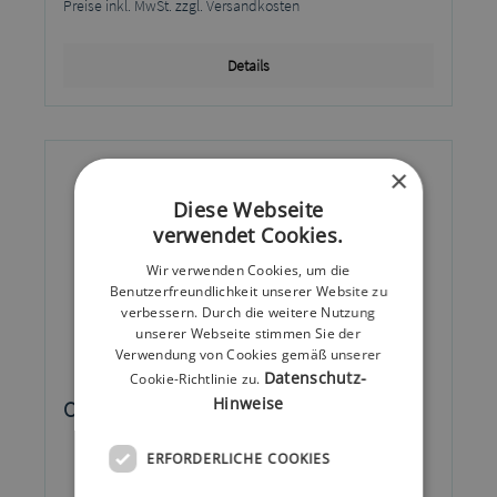
Preise inkl. MwSt. zzgl. Versandkosten
Details
×
Diese Webseite
verwendet Cookies.
Wir verwenden Cookies, um die
Benutzerfreundlichkeit unserer Website zu
verbessern. Durch die weitere Nutzung
unserer Webseite stimmen Sie der
Verwendung von Cookies gemäß unserer
Datenschutz-
Cookie-Richtlinie zu.
Hinweise
OneTouch Verio Flex Set mmol/l
ERFORDERLICHE COOKIES