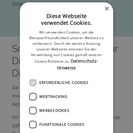
Seite.
×
Diese Webseite
verwendet Cookies.
Wir verwenden Cookies, um die
Benutzerfreundlichkeit unserer Website zu
verbessern. Durch die weitere Nutzung
Schulung & Beratung für
unserer Webseite stimmen Sie der
Verwendung von Cookies gemäß unserer
Diabetes-Berater und
Datenschutz-
Cookie-Richtlinie zu.
Hinweise
Diabetes Praxen
ERFORDERLICHE COOKIES
Sie organisieren Diabetes-Schulungen und
möchten Ihre Patienten umfassend und
WEBTRACKING
detailliert über Diabetes informieren?
WERBECOOKIES
Wir helfen Ihnen gern dabei, das richtige Material
FUNKTIONALE COOKIES
dafür zusammenzustellen. Beispielsweise zum