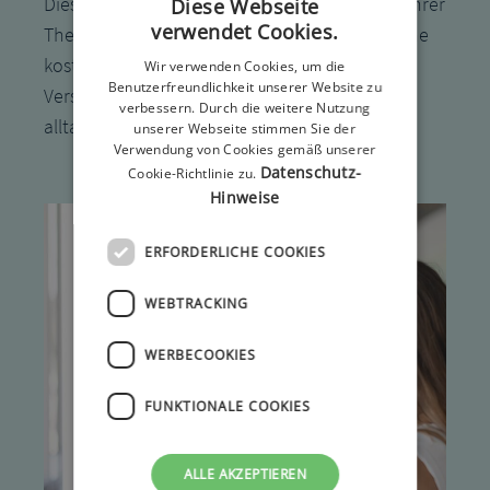
Dieses beinhaltet, Menschen mit Diabetes in Ihrer
Diese Webseite
verwendet Cookies.
Therapie zu unterstützen und ihnen durch eine
kostengünstige und individuell abgestimmte
Wir verwenden Cookies, um die
Benutzerfreundlichkeit unserer Website zu
Versorgung, kompetente Beratung und
verbessern. Durch die weitere Nutzung
alltagsbegleitenden Service Hilfen zu bieten.
unserer Webseite stimmen Sie der
Verwendung von Cookies gemäß unserer
Datenschutz-
Cookie-Richtlinie zu.
Hinweise
ERFORDERLICHE COOKIES
WEBTRACKING
WERBECOOKIES
FUNKTIONALE COOKIES
ALLE AKZEPTIEREN