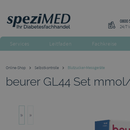
 Hauptinhalt springen
Zur Suche springen
Zur Hauptnavigation springen
0800 
24/7 
Services
Leitfaden
Fachkreise
Online-Shop
Selbstkontrolle
Blutzucker-Messgeräte
beurer GL44 Set mmol/l 
Bildergalerie überspringen