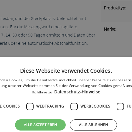
Produkttyp:
lesbar, und der Steckplatz ist beleuchtet und
nen. Für die Messung wird eine kapillare
Marke:
7, 14, 30 oder 90 Tagen ermitteln und Daten über
erät über eine automatische Abschaltfunktion.
Diese Webseite verwendet Cookies.
nden Cookies, um die Benutzerfreundlichkeit unserer Website zu verbessern.
zung unserer Webseite stimmen Sie der Verwendung von Cookies gemäß uns
Datenschutz-Hinweise
Richtlinie zu.
E COOKIES
WEBTRACKING
WERBECOOKIES
FU
ALLE AKZEPTIEREN
ALLE ABLEHNEN