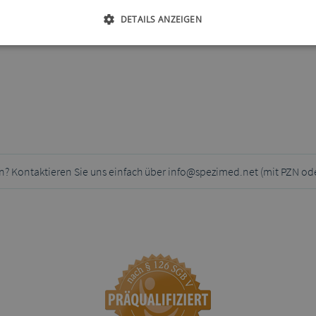
DETAILS ANZEIGEN
n? Kontaktieren Sie uns einfach über info@spezimed.net (mit PZN od