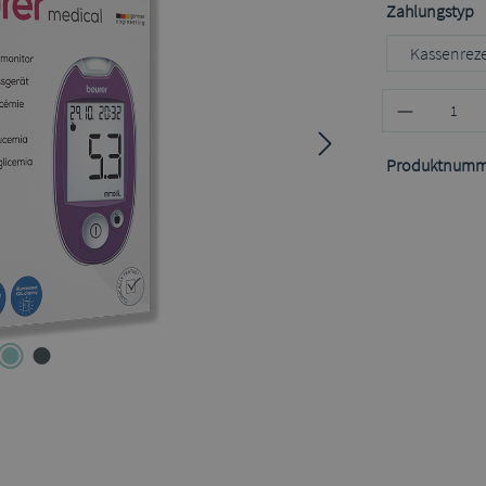
a
Zahlungstyp
Kassenrez
Produktnumm