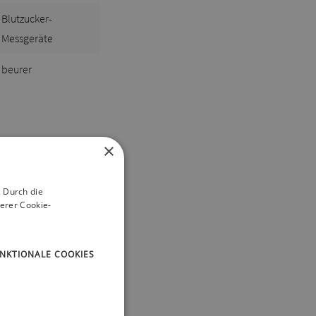
Blutzucker-
Messgeräte
beurer
×
 Durch die
erer Cookie-
NKTIONALE COOKIES