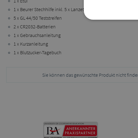
1 x Etui
1 x Beurer Stechhilfe inkl. 5 x Lanzetten
5 x GL 44/50 Teststreifen
2 x CR2032-Batterien
1 x Gebrauchsanleitung
1 x Kurzanleitung
1 x Blutzucker-Tagebuch
Sie können das gewünschte Produkt nicht finde