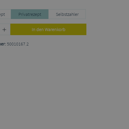
uswählen
ept
Privatrezept
Selbstzahler
Produkt Anzahl: Gib den gewünschten Wert
In den Warenkorb
er:
50010167.2