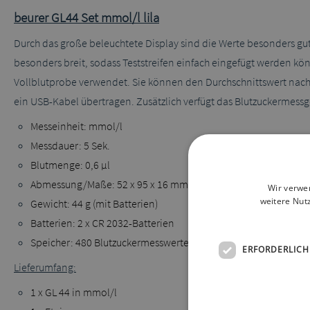
beurer GL44 Set mmol/l lila
Durch das große beleuchtete Display sind die Werte besonders gut 
besonders breit, sodass Teststreifen einfach eingefügt werden kön
Vollblutprobe verwendet. Sie können den Durchschnittswert nach 
ein USB-Kabel übertragen. Zusätzlich verfügt das Blutzuckermessg
Messeinheit: mmol/l
Messdauer: 5 Sek.
Blutmenge: 0,6 µl
Abmessung/Maße: 52 x 95 x 16 mm
Wir verwe
weitere Nut
Gewicht: 44 g (mit Batterien)
Batterien: 2 x CR 2032-Batterien
Speicher: 480 Blutzuckermesswerte
ERFORDERLICH
Lieferumfang:
1 x GL 44 in mmol/l