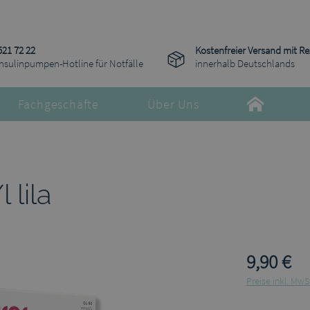
521 72 22
Kostenfreier Versand mit R
Insulinpumpen-Hotline für Notfälle
innerhalb Deutschlands
Fachgeschäfte
Über Uns
lila
9,90 €
Preise inkl. MwS