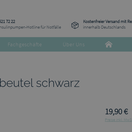
521 72 22
Kostenfreier Versand mit R
Insulinpumpen-Hotline für Notfälle
innerhalb Deutschlands
Fachgeschäfte
Über Uns
beutel schwarz
19,90 €
Preise inkl. MwS