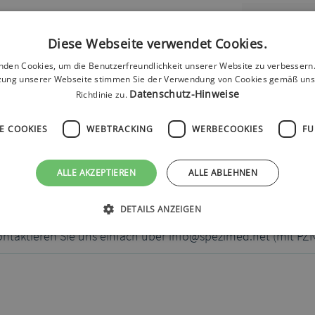
Produktty
p:
Diese Webseite verwendet Cookies.
cht liegt.
nden Cookies, um die Benutzerfreundlichkeit unserer Website zu verbessern.
Farbe:
zung unserer Webseite stimmen Sie der Verwendung von Cookies gemäß uns
Datenschutz-Hinweise
Richtlinie zu.
E COOKIES
WEBTRACKING
WERBECOOKIES
FU
ALLE AKZEPTIEREN
ALLE ABLEHNEN
DETAILS ANZEIGEN
ontaktieren Sie uns einfach über info@spezimed.net (mit PZ