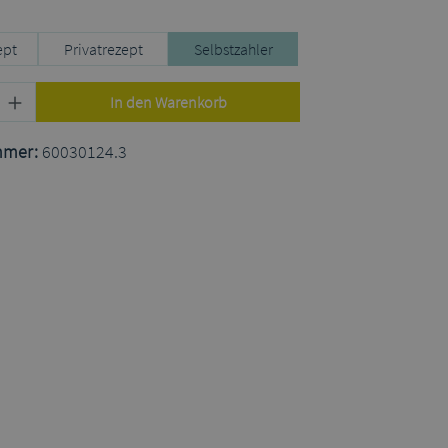
uswählen
ept
Privatrezept
Selbstzahler
Produkt Anzahl: Gib den gewünschten Wert
In den Warenkorb
mmer:
60030124.3