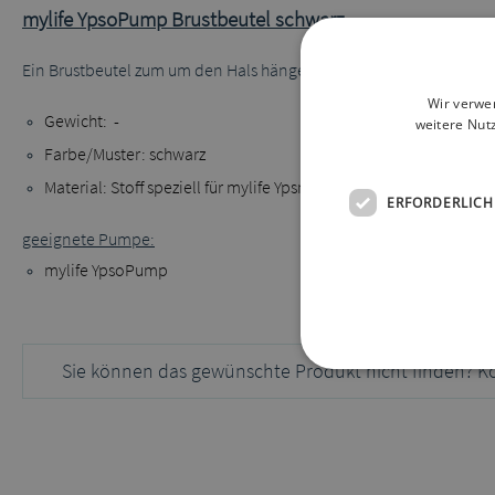
mylife YpsoPump Brustbeutel schwarz
Ein Brustbeutel zum um den Hals hängen in dem die Pumpe senkre
Wir verwe
Gewicht: -
weitere Nut
Farbe/Muster: schwarz
Material: Stoff speziell für mylife Ypsmpumped
ERFORDERLICH
geeignete Pumpe:
mylife YpsoPump
Sie können das gewünschte Produkt nicht finden? K