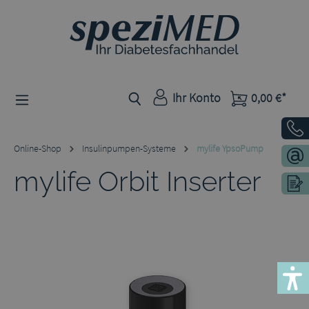
Zum Hauptinhalt springen
Ihr Konto
0,00 €*
Online-Shop
Insulinpumpen-Systeme
mylife YpsoPump
mylife Orbit Inserter
Bildergalerie überspringen