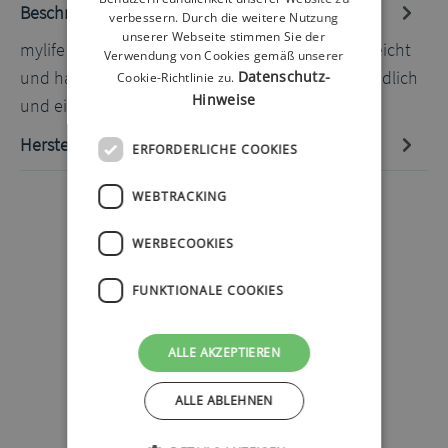
Beschreibung
verbessern. Durch die weitere Nutzung
unserer Webseite stimmen Sie der
mylife Orbit Inserter Diese Einführhilfe ist klein, leicht
Verwendung von Cookies gemäß unserer
und hat ein rundes Design was die Hilfe sehr handlich
Datenschutz-
Cookie-Richtlinie zu.
Hinweise
und einfa…
Mehr
Hersteller-Informationen
ERFORDERLICHE COOKIES
WEBTRACKING
WERBECOOKIES
FUNKTIONALE COOKIES
ALLE AKZEPTIEREN
ALLE ABLEHNEN