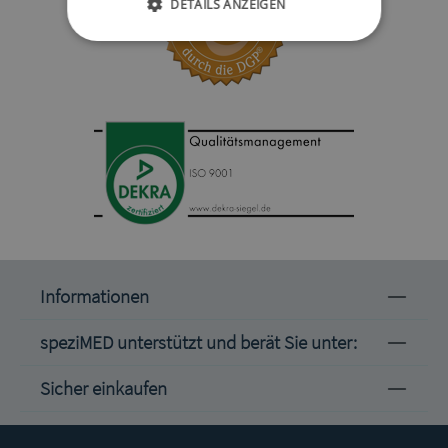
DETAILS ANZEIGEN
Informationen
speziMED unterstützt und berät Sie unter:
Sicher einkaufen