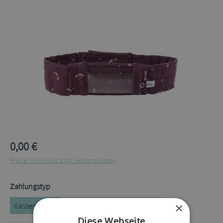
Bildergalerie überspringen
0,00 €
Preise inkl. MwSt. zzgl. Versandkosten
auswählen
Zahlungstyp
×
Kassenrezept
Privatrezept
Selbstzahler
Diese Webseite