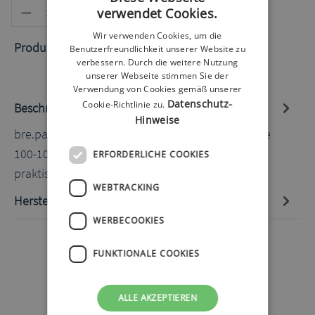
Produkt Anzahl: Gib den gewünschten
verwendet Cookies.
In den Warenkorb
Wir verwenden Cookies, um die
Produktnummer:
60072201.1
Benutzerfreundlichkeit unserer Website zu
verbessern. Durch die weitere Nutzung
unserer Webseite stimmen Sie der
Verwendung von Cookies gemäß unserer
Datenschutz-
Cookie-Richtlinie zu.
Beschreibung
Hinweise
bre.parat Sportband mit Sichtfenster Blüte beere
100-104cm Das elastische Sportband hat ein
ERFORDERLICHE COOKIES
praktisches Sichtfenster dank d…
Mehr
WEBTRACKING
Hersteller-Informationen
WERBECOOKIES
FUNKTIONALE COOKIES
ALLE AKZEPTIEREN