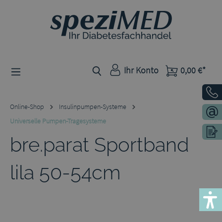
Zum Hauptinhalt springen
Ihr Konto
0,00 €*
Online-Shop
Insulinpumpen-Systeme
Universelle Pumpen-Tragesysteme
bre.parat Sportband
lila 50-54cm
Bildergalerie überspringen