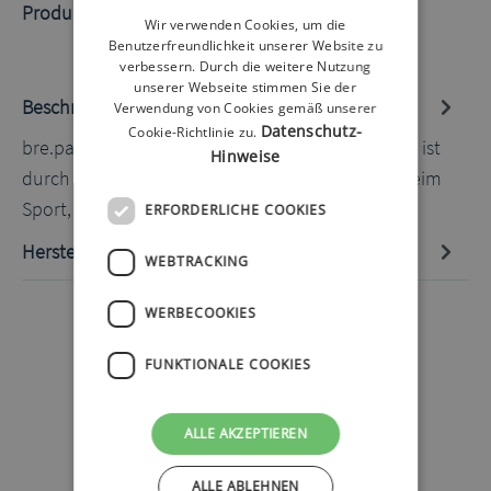
Produktnummer:
60070750.2
Wir verwenden Cookies, um die
Benutzerfreundlichkeit unserer Website zu
verbessern. Durch die weitere Nutzung
unserer Webseite stimmen Sie der
Beschreibung
Verwendung von Cookies gemäß unserer
Datenschutz-
Cookie-Richtlinie zu.
bre.parat Sportband lila 50-54cm Das Sportband ist
Hinweise
durch seine Breite sehr komfortabel zu tragen beim
Sport, das An- und Ab…
Mehr
ERFORDERLICHE COOKIES
Hersteller-Informationen
WEBTRACKING
WERBECOOKIES
FUNKTIONALE COOKIES
ALLE AKZEPTIEREN
ALLE ABLEHNEN