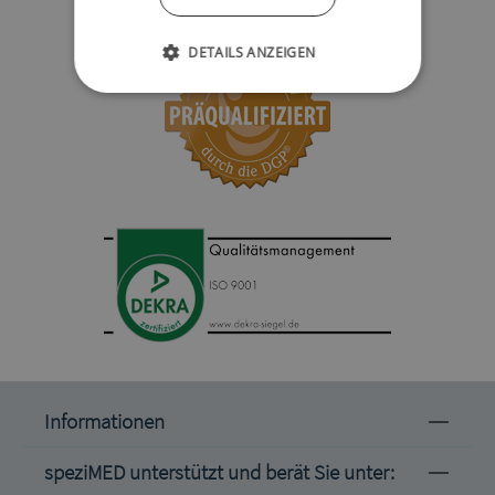
DETAILS ANZEIGEN
Informationen
speziMED unterstützt und berät Sie unter: