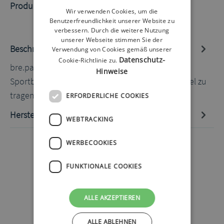
Produktnummer:
60072173.2
Wir verwenden Cookies, um die
Benutzerfreundlichkeit unserer Website zu
verbessern. Durch die weitere Nutzung
unserer Webseite stimmen Sie der
Beschreibung
Verwendung von Cookies gemäß unserer
Datenschutz-
Cookie-Richtlinie zu.
bre.parat Sportband beige 120-125cm Das
Hinweise
Sportband ist durch seine Breite sehr komfortabel zu
tragen beim Sport, das An- und…
Mehr
ERFORDERLICHE COOKIES
Hersteller-Informationen
WEBTRACKING
WERBECOOKIES
FUNKTIONALE COOKIES
ALLE AKZEPTIEREN
ALLE ABLEHNEN