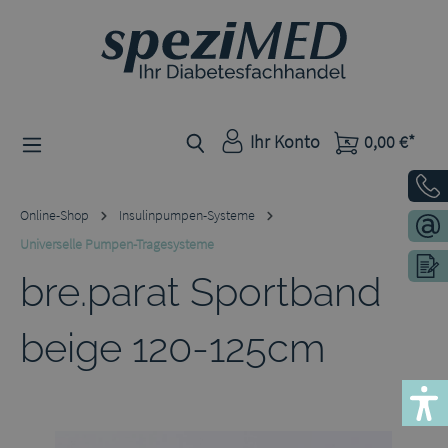
Zum Hauptinhalt springen
Ihr Konto
0,00 €*
Online-Shop
Insulinpumpen-Systeme
Universelle Pumpen-Tragesysteme
bre.parat Sportband
beige 120-125cm
Bildergalerie überspringen