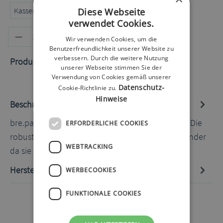
Kassenrezept
Privatrezept
Selbstzahler
Diese Webseite
verwendet Cookies.
Produkt Anzahl: Gib den gewünschten
In den Warenkorb
Wir verwenden Cookies, um die
Benutzerfreundlichkeit unserer Website zu
verbessern. Durch die weitere Nutzung
Produktnummer:
60072166.2
unserer Webseite stimmen Sie der
Verwendung von Cookies gemäß unserer
Datenschutz-
Cookie-Richtlinie zu.
Hinweise
Beschreibung
bre.parat Pumpentasche Softshell blau 80-95cm Die
ERFORDERLICHE COOKIES
robuste Tasche mit Reißverschluss ist ideal für Kinder
WEBTRACKING
da sie aus wasser-…
Mehr
Hersteller-Informationen
WERBECOOKIES
FUNKTIONALE COOKIES