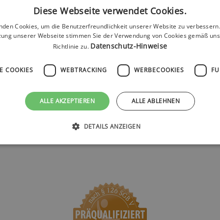
Diese Webseite verwendet Cookies.
Produktty
p:
nden Cookies, um die Benutzerfreundlichkeit unserer Website zu verbessern.
e befestigen kann. Der Gurt hat eine
zung unserer Webseite stimmen Sie der Verwendung von Cookies gemäß uns
Datenschutz-Hinweise
Richtlinie zu.
Marke:
Farbe:
E COOKIES
WEBTRACKING
WERBECOOKIES
FU
ALLE AKZEPTIEREN
ALLE ABLEHNEN
ontaktieren Sie uns einfach über info@spezimed.net (mit PZ
DETAILS ANZEIGEN