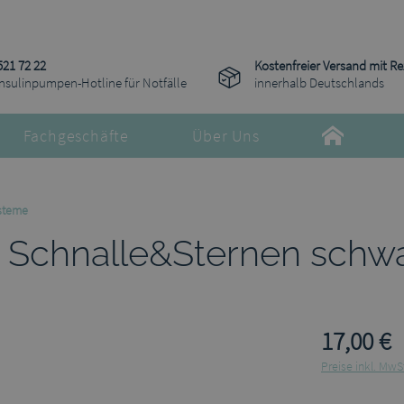
521 72 22
Kostenfreier Versand mit R
Insulinpumpen-Hotline für Notfälle
innerhalb Deutschlands
Fachgeschäfte
Über Uns
steme
it Schnalle&Sternen sch
17,00 €
Preise inkl. MwS