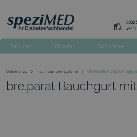
m Hauptinhalt springen
Zur Suche springen
Zur Hauptnavigation springen
0800 
24/7 
Services
Leitfaden
Fachkreise
Online-Shop
Insulinpumpen-Systeme
Universelle Pumpen-Tragesy
bre.parat Bauchgurt m
Bildergalerie überspringen