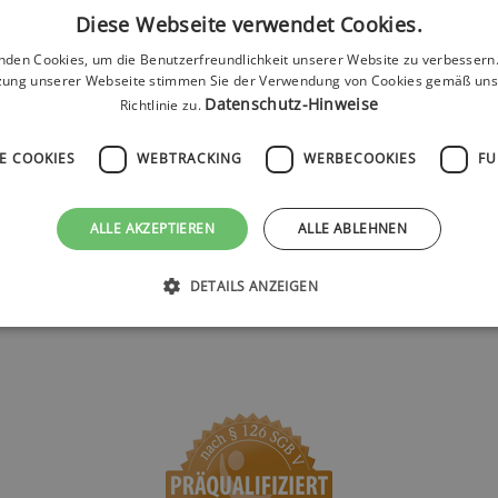
Diese Webseite verwendet Cookies.
Produktty
p:
nden Cookies, um die Benutzerfreundlichkeit unserer Website zu verbessern.
e befestigen kann. Der Gurt hat eine
zung unserer Webseite stimmen Sie der Verwendung von Cookies gemäß uns
Datenschutz-Hinweise
Richtlinie zu.
Marke:
Farbe:
E COOKIES
WEBTRACKING
WERBECOOKIES
FU
ALLE AKZEPTIEREN
ALLE ABLEHNEN
ontaktieren Sie uns einfach über info@spezimed.net (mit PZ
DETAILS ANZEIGEN