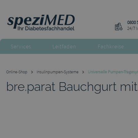
m Hauptinhalt springen
Zur Suche springen
Zur Hauptnavigation springen
0800 
24/7 
Services
Leitfaden
Fachkreise
Online-Shop
Insulinpumpen-Systeme
Universelle Pumpen-Tragesy
bre.parat Bauchgurt mi
Bildergalerie überspringen