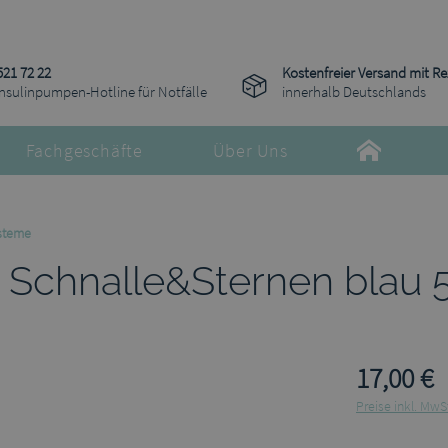
521 72 22
Kostenfreier Versand mit R
Insulinpumpen-Hotline für Notfälle
innerhalb Deutschlands
Fachgeschäfte
Über Uns
steme
t Schnalle&Sternen blau
17,00 €
Preise inkl. MwS