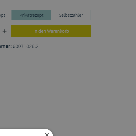
uswählen
ept
Privatrezept
Selbstzahler
Produkt Anzahl: Gib den gewünschten Wert
In den Warenkorb
mmer:
60071026.2
×