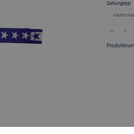
a
Zahlungstyp
Kassenrez
Produktnu