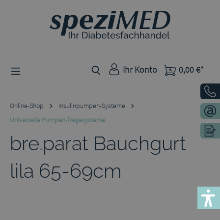
Zum Hauptinhalt springen
Ihr Konto
0,00 €*
Online-Shop
Insulinpumpen-Systeme
Universelle Pumpen-Tragesysteme
bre.parat Bauchgurt
lila 65-69cm
Bildergalerie überspringen