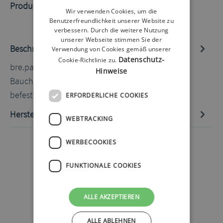
Produktnummer:
60070609.1
Wir verwenden Cookies, um die
Benutzerfreundlichkeit unserer Website zu
verbessern. Durch die weitere Nutzung
unserer Webseite stimmen Sie der
Beschreibung
Verwendung von Cookies gemäß unserer
Datenschutz-
Cookie-Richtlinie zu.
bre.parat Bauchgurt lila 65-69cm Ein praktischer
Hinweise
Bauchgurt an dem man seine Pumpentasche
befestigen kann. Der Gurt hat eine…
Mehr
ERFORDERLICHE COOKIES
Hersteller-Informationen
WEBTRACKING
WERBECOOKIES
FUNKTIONALE COOKIES
ALLE AKZEPTIEREN
ALLE ABLEHNEN