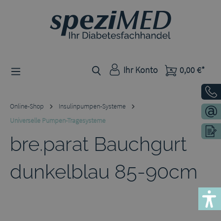
Zum Hauptinhalt springen
Ihr Konto
0,00 €*
Online-Shop
Insulinpumpen-Systeme
Universelle Pumpen-Tragesysteme
bre.parat Bauchgurt
dunkelblau 85-90cm
Bildergalerie überspringen