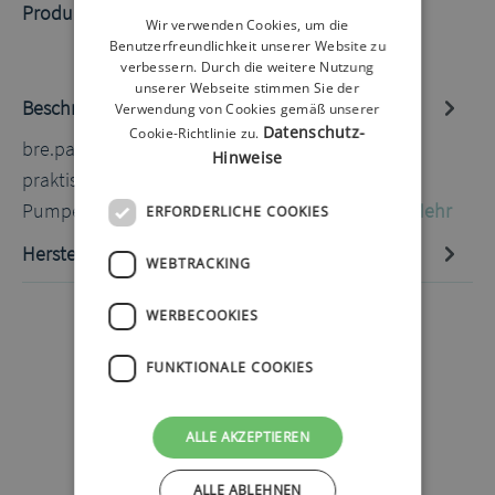
Produktnummer:
60070953.3
Wir verwenden Cookies, um die
Benutzerfreundlichkeit unserer Website zu
verbessern. Durch die weitere Nutzung
unserer Webseite stimmen Sie der
Beschreibung
Verwendung von Cookies gemäß unserer
Datenschutz-
Cookie-Richtlinie zu.
bre.parat Bauchgurt dunkelblau 85-90cm Ein
Hinweise
praktischer Bauchgurt an dem man seine
Pumpentasche befestigen kann. Der Gurt ha…
Mehr
ERFORDERLICHE COOKIES
Hersteller-Informationen
WEBTRACKING
WERBECOOKIES
FUNKTIONALE COOKIES
ALLE AKZEPTIEREN
ALLE ABLEHNEN