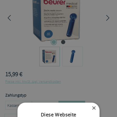
15,99 €
Preise inkl. MwSt. zzgl. Versandkosten
auswählen
Zahlungstyp
Kassenrezept
Privatrezept
Selbstzahler
×
Diese Webseite