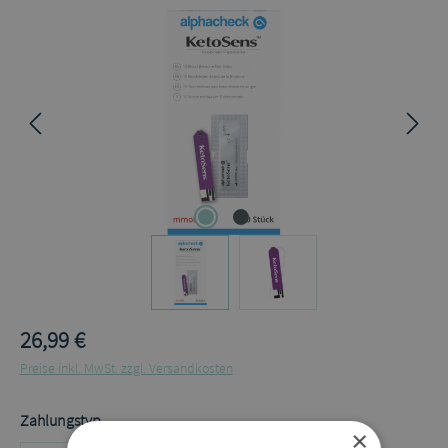
Bildergalerie überspringen
26,99 €
Preise inkl. MwSt. zzgl. Versandkosten
auswählen
Zahlungstyp
×