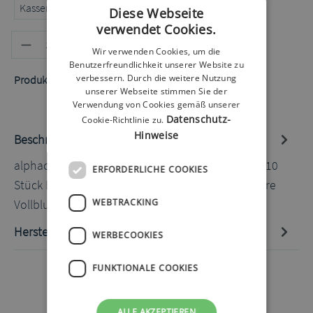
Kassenrezept
Privatrezept
Selbstzahler
Diese Webseite
verwendet Cookies.
Produkt Anzahl: Gib den gewünschten
In den Warenkorb
Wir verwenden Cookies, um die
Benutzerfreundlichkeit unserer Website zu
verbessern. Durch die weitere Nutzung
Produktnummer:
50060209.3
unserer Webseite stimmen Sie der
Verwendung von Cookies gemäß unserer
Datenschutz-
Cookie-Richtlinie zu.
Hinweise
Beschreibung
alphacheck KetoSens Blut ß-Ketone Teststreifen 10
ERFORDERLICHE COOKIES
Stück Blut-ß-Keton-Teststreifen für frische kapillare
Vollblutproben. Die…
Mehr
WEBTRACKING
Hersteller-Informationen
WERBECOOKIES
FUNKTIONALE COOKIES
ALLE AKZEPTIEREN