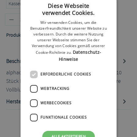
Kassenrezept
Privatrezept
Selbstzahler
Diese Webseite
verwendet Cookies.
Produkt Anzahl: Gib den gewünschten
In den Warenkorb
Wir verwenden Cookies, um die
Benutzerfreundlichkeit unserer Website zu
verbessern. Durch die weitere Nutzung
Produktnummer:
50060209.2
unserer Webseite stimmen Sie der
Verwendung von Cookies gemäß unserer
Datenschutz-
Cookie-Richtlinie zu.
Hinweise
Beschreibung
alphacheck KetoSens Blut ß-Ketone Teststreifen 10
ERFORDERLICHE COOKIES
Stück Blut-ß-Keton-Teststreifen für frische kapillare
Vollblutproben. Die…
Mehr
WEBTRACKING
Hersteller-Informationen
WERBECOOKIES
FUNKTIONALE COOKIES
ALLE AKZEPTIEREN