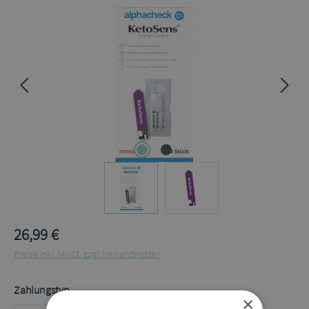
Bildergalerie überspringen
26,99 €
Preise inkl. MwSt. zzgl. Versandkosten
auswählen
Zahlungstyp
×