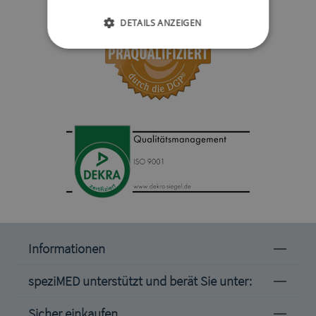
DETAILS ANZEIGEN
Informationen
speziMED unterstützt und berät Sie unter:
Sicher einkaufen