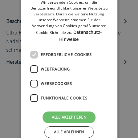
Wir verwenden Cookies, um die
Benutzerfreundlichkeit unserer Website zu
verbessern. Durch die weitere Nutzung
unserer Webseite stimmen Sie der
Beschreibung
Verwendung von Cookies gemäß unserer
Ultra-Fine 5 mm 31G 105 Stück 5-fach geschliffene
Datenschutz-
Cookie-Richtlinie zu.
Hinweise
Nadelspitze für angenehmere und weniger
schmerzhafte Injektionen.1# U…
Mehr
ERFORDERLICHE COOKIES
Hersteller-Informationen
WEBTRACKING
WERBECOOKIES
FUNKTIONALE COOKIES
ALLE AKZEPTIEREN
ALLE ABLEHNEN