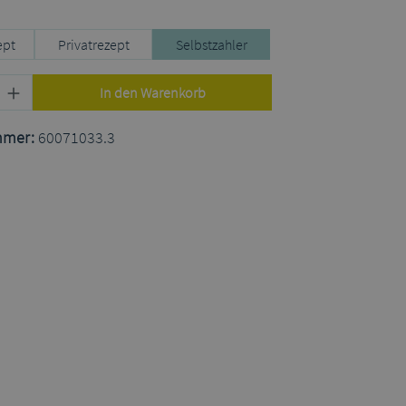
uswählen
ept
Privatrezept
Selbstzahler
Produkt Anzahl: Gib den gewünschten Wert
In den Warenkorb
mmer:
60071033.3