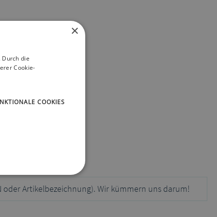
×
ist da
m oder
 Durch die
erer Cookie-
NKTIONALE COOKIES
N oder Artikelbezeichnung). Wir kümmern uns darum!