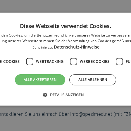
obleme und Verbandwechsel kontrolliert werden. Der Fertigverband 
Diese Webseite verwendet Cookies.
rband ist eine Barriere gegen Viren mit einem Durchmesser von 27 n
nden Cookies, um die Benutzerfreundlichkeit unserer Website zu verbessern.
zung unserer Webseite stimmen Sie der Verwendung von Cookies gemäß uns
Datenschutz-Hinweise
Richtlinie zu.
E COOKIES
WEBTRACKING
WERBECOOKIES
FU
ALLE AKZEPTIEREN
ALLE ABLEHNEN
DETAILS ANZEIGEN
ontaktieren Sie uns einfach über info@spezimed.net (mit PZ