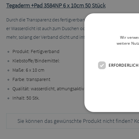
Tegaderm +Pad 3584NP 6 x 10cm 50 Stück
Durch die Transparenz des fertigverband kann die Wunde ohne Pr
er Wasserdicht ist auch zum Duschen oder Baden geeignet. Der Ve
mehr, solang der Verband dicht und intakt bleibt.
Wir verwe
weitere Nut
Produkt: Fertigverband
Klebstoffe/Bindemittel:
ERFORDERLICH
Maße: 6 x 10 cm
Farbe: transparent
Qualität: wasserdicht, atmungsaktiv
Inhalt: 50 Stk.
Sie können das gewünschte Produkt nicht finden? K