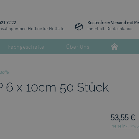
521 72 22
Kostenfreier Versand mit R
Insulinpumpen-Hotline für Notfälle
innerhalb Deutschlands
Fachgeschäfte
Über Uns
toffe
 6 x 10cm 50 Stück
53,55 €
Preise inkl. MwS