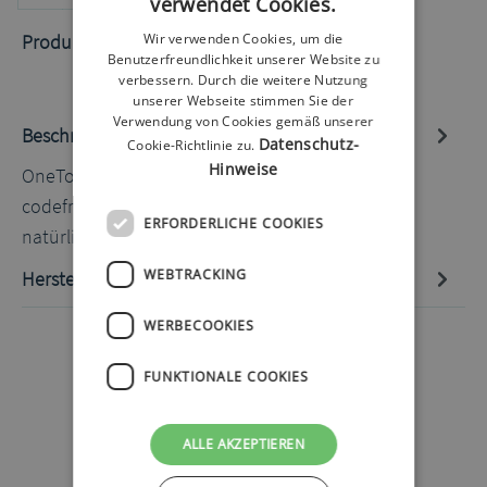
verwendet Cookies.
Produktnummer:
50020311.2
Wir verwenden Cookies, um die
Benutzerfreundlichkeit unserer Website zu
verbessern. Durch die weitere Nutzung
unserer Webseite stimmen Sie der
Verwendung von Cookies gemäß unserer
Beschreibung
Datenschutz-
Cookie-Richtlinie zu.
Hinweise
OneTouch Select Plus Blutzucker-TS 50 Stück Die
codefreien Teststreifen berücksichtigen die
ERFORDERLICHE COOKIES
natürlichen Sch…
Mehr
WEBTRACKING
Hersteller-Informationen
WERBECOOKIES
FUNKTIONALE COOKIES
ALLE AKZEPTIEREN