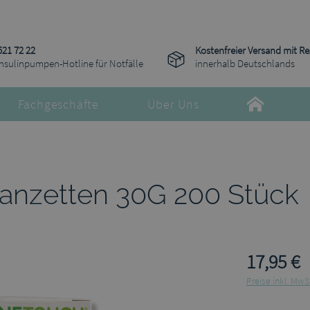
521 72 22
Kostenfreier Versand mit R
Insulinpumpen-Hotline für Notfälle
innerhalb Deutschlands
Fachgeschäfte
Über Uns
Lanzetten 30G 200 Stück
17,95 €
Preise inkl. MwS