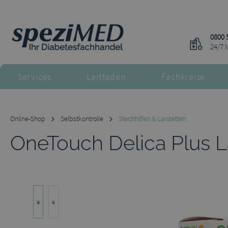
m Hauptinhalt springen
Zur Suche springen
Zur Hauptnavigation springen
0800 
24/7 
Services
Leitfaden
Fachkreise
Online-Shop
Selbstkontrolle
Stechhilfen & Lanzetten
OneTouch Delica Plus 
Bildergalerie überspringen