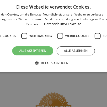
Produktty
Diese Webseite verwendet Cookies.
p:
nden Cookies, um die Benutzerfreundlichkeit unserer Website zu verbessern.
zung unserer Webseite stimmen Sie der Verwendung von Cookies gemäß uns
Datenschutz-Hinweise
Richtlinie zu.
E COOKIES
WEBTRACKING
WERBECOOKIES
FU
rmaligen Gebrauch vorgesehen sind!
ALLE AKZEPTIEREN
ALLE ABLEHNEN
DETAILS ANZEIGEN
ontaktieren Sie uns einfach über info@spezimed.net (mit PZ