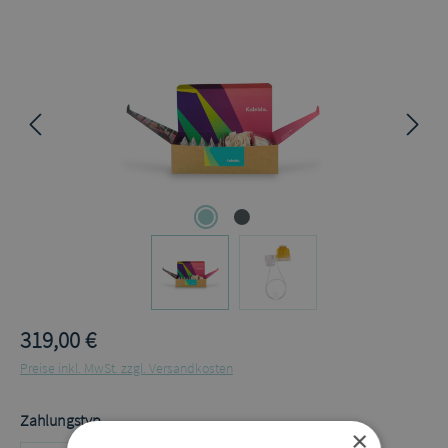
Bildergalerie überspringen
319,00 €
Preise inkl. MwSt. zzgl. Versandkosten
auswählen
Zahlungstyp
×