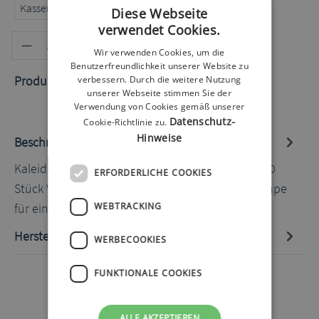
Kassenrezept
Privatrezept
Selbstzahler
Diese Webseite
verwendet Cookies.
Produkt Anzahl: Gib den gewünschten
In den Warenkorb
Wir verwenden Cookies, um die
Benutzerfreundlichkeit unserer Website zu
Produktnummer:
60020924.2
verbessern. Durch die weitere Nutzung
unserer Webseite stimmen Sie der
Verwendung von Cookies gemäß unserer
Datenschutz-
Cookie-Richtlinie zu.
Hinweise
Beschreibung
Kaleido Top-up Kit 2 Infusions Set 9 mm 30 cm 10
ERFORDERLICHE COOKIES
Stück Verbrauchsmaterial für Kaleido Insulinpumpe
für einen Monat: Infusio…
Mehr
WEBTRACKING
Hersteller-Informationen
WERBECOOKIES
FUNKTIONALE COOKIES
ALLE AKZEPTIEREN