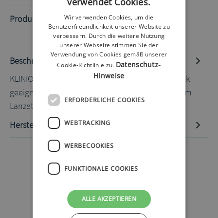
verwendet Cookies.
Produktnummer:
50050916.2
Wir verwenden Cookies, um die
Benutzerfreundlichkeit unserer Website zu
verbessern. Durch die weitere Nutzung
unserer Webseite stimmen Sie der
Verwendung von Cookies gemäß unserer
Beschreibung
Datenschutz-
Cookie-Richtlinie zu.
Hinweise
KLINION Soft Fine Colour Lanzetten 30G 210 Stück
geeignete Stechhilfe: alles Stechhilfen mit rundem
ERFORDERLICHE COOKIES
Lanzettenkörper Hin…
Mehr
WEBTRACKING
Hersteller-Informationen
WERBECOOKIES
FUNKTIONALE COOKIES
ALLE AKZEPTIEREN