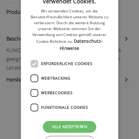
verwendet Cookies.
Produktnummer:
50050918.2
Wir verwenden Cookies, um die
Benutzerfreundlichkeit unserer Website zu
verbessern. Durch die weitere Nutzung
unserer Webseite stimmen Sie der
Verwendung von Cookies gemäß unserer
Beschreibung
Datenschutz-
Cookie-Richtlinie zu.
Hinweise
KLINION Soft Fine Colour Lanzetten 28G 110 Stück
geeignete Stechhilfe: alle Stechhilfen mit rundem
ERFORDERLICHE COOKIES
Lanzettenkörper Hinw…
Mehr
WEBTRACKING
Hersteller-Informationen
WERBECOOKIES
FUNKTIONALE COOKIES
ALLE AKZEPTIEREN