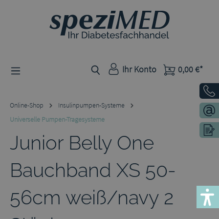
Zum Hauptinhalt springen
Ihr Konto
0,00 €*
Online-Shop
Insulinpumpen-Systeme
Universelle Pumpen-Tragesysteme
Junior Belly One
Bauchband XS 50-
56cm weiß/navy 2