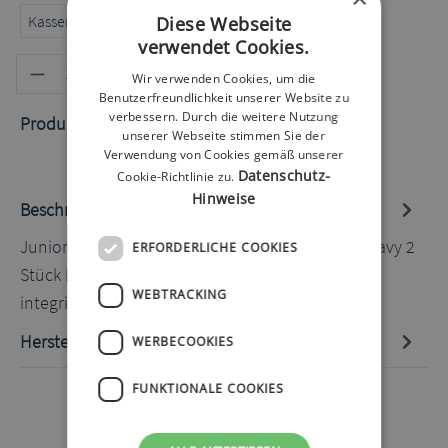
Kassenrezept
Privatrezept
Selbstzahler
Diese Webseite
verwendet Cookies.
Produkt Anzahl: Gib den gewünschten
In den Warenkorb
Wir verwenden Cookies, um die
Benutzerfreundlichkeit unserer Website zu
verbessern. Durch die weitere Nutzung
Produktnummer:
60072219.2
unserer Webseite stimmen Sie der
Verwendung von Cookies gemäß unserer
Datenschutz-
Cookie-Richtlinie zu.
Hinweise
Beschreibung
Junior Belly One Bauchband XS 50-56cm weiß/navy 2
ERFORDERLICHE COOKIES
Stück Das praktische Bauchband mit einer
WEBTRACKING
integrierten Tasche v…
Mehr
Hersteller-Informationen
WERBECOOKIES
FUNKTIONALE COOKIES