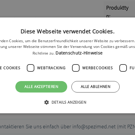
Produktty
p:
ie Insulinpumpe sicher und unauffällig. Durch das
t es sich super für den Alltag aber auch zum
Größe:
Diese Webseite verwendet Cookies.
nden Cookies, um die Benutzerfreundlichkeit unserer Website zu verbessern.
Farbe:
zung unserer Webseite stimmen Sie der Verwendung von Cookies gemäß uns
Datenschutz-Hinweise
Richtlinie zu.
E COOKIES
WEBTRACKING
WERBECOOKIES
FU
ALLE AKZEPTIEREN
ALLE ABLEHNEN
DETAILS ANZEIGEN
ontaktieren Sie uns einfach über info@spezimed.net (mit PZ