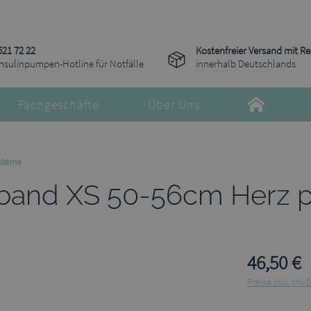
521 72 22
Kostenfreier Versand mit R
Insulinpumpen-Hotline für Notfälle
innerhalb Deutschlands
Fachgeschäfte
Über Uns
steme
hband XS 50-56cm Herz p
46,50 €
Preise inkl. MwS