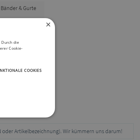
Bänder & Gurte
×
XS
 Durch die
pink / rosa
erer Cookie-
NKTIONALE COOKIES
N oder Artikelbezeichnung). Wir kümmern uns darum!