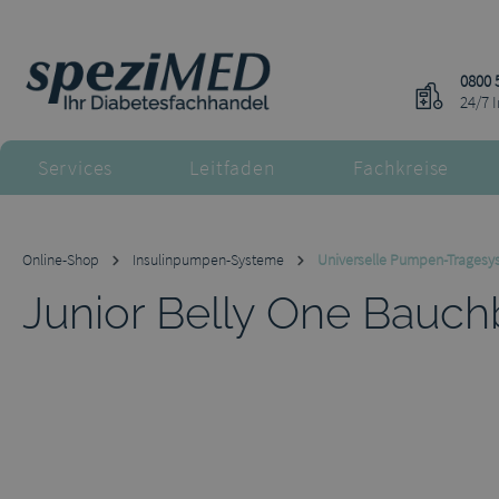
m Hauptinhalt springen
Zur Suche springen
Zur Hauptnavigation springen
0800 
24/7 
Services
Leitfaden
Fachkreise
Online-Shop
Insulinpumpen-Systeme
Universelle Pumpen-Tragesy
Junior Belly One Bauc
Bildergalerie überspringen