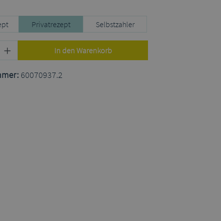
uswählen
ept
Privatrezept
Selbstzahler
Produkt Anzahl: Gib den gewünschten Wert
In den Warenkorb
mmer:
60070937.2