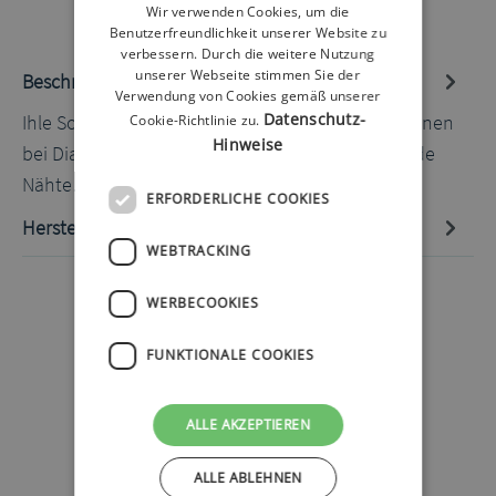
Wir verwenden Cookies, um die
Benutzerfreundlichkeit unserer Website zu
verbessern. Durch die weitere Nutzung
unserer Webseite stimmen Sie der
Beschreibung
Verwendung von Cookies gemäß unserer
Datenschutz-
Ihle Socke klassisch marine Gr. 43-46 Füße verdienen
Cookie-Richtlinie zu.
Hinweise
bei Diabetes besondere Aufmerksamkeit Störende
Nähte…
Mehr
ERFORDERLICHE COOKIES
Hersteller-Informationen
WEBTRACKING
WERBECOOKIES
FUNKTIONALE COOKIES
ALLE AKZEPTIEREN
ALLE ABLEHNEN