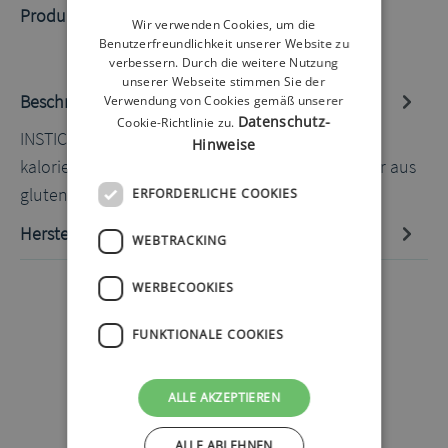
Produktnummer:
60041439
Wir verwenden Cookies, um die
Benutzerfreundlichkeit unserer Website zu
verbessern. Durch die weitere Nutzung
unserer Webseite stimmen Sie der
Beschreibung
Verwendung von Cookies gemäß unserer
Datenschutz-
Cookie-Richtlinie zu.
INSTICK Typ Schoko 2g 12 Stück kein Zucker
Hinweise
kalorienarm vegan viele leckere Sorten von Natur aus
gluten- und lakto…
Mehr
ERFORDERLICHE COOKIES
Hersteller-Informationen
WEBTRACKING
WERBECOOKIES
FUNKTIONALE COOKIES
ALLE AKZEPTIEREN
ALLE ABLEHNEN