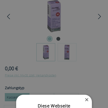
0,00 €
Preise inkl. MwSt. zzgl. Versandkosten
auswählen
Zahlungstyp
Kassenrezept
Privatrezept
Selbstzahler
×
Diese Webseite