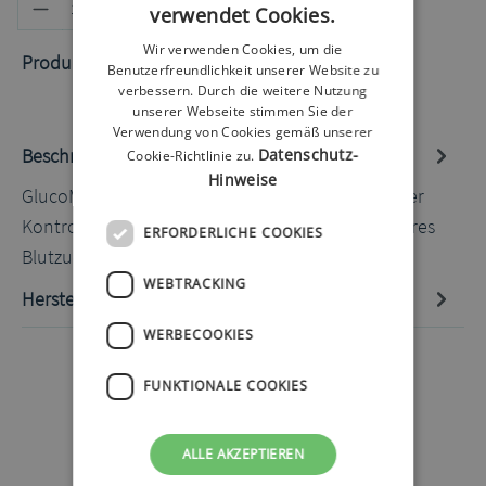
Produkt Anzahl: Gib den gewünschten
In den Warenkorb
verwendet Cookies.
Wir verwenden Cookies, um die
Produktnummer:
50030005.1
Benutzerfreundlichkeit unserer Website zu
verbessern. Durch die weitere Nutzung
unserer Webseite stimmen Sie der
Verwendung von Cookies gemäß unserer
Beschreibung
Datenschutz-
Cookie-Richtlinie zu.
Hinweise
GlucoMen areo 2K Control H 2,5ml Mit Hilfe dieser
Kontrolllösung können sie die Funktionsweise Ihres
ERFORDERLICHE COOKIES
Blutzuckerm…
Mehr
WEBTRACKING
Hersteller-Informationen
WERBECOOKIES
FUNKTIONALE COOKIES
ALLE AKZEPTIEREN