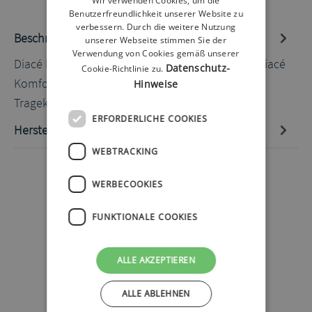
Wir verwenden Cookies, um die
Benutzerfreundlichkeit unserer Website zu
verbessern. Durch die weitere Nutzung
Beschreibung
unserer Webseite stimmen Sie der
Verwendung von Cookies gemäß unserer
Diacé Komfort-Armband natürlich/nude M Das Diacé
Datenschutz-
Cookie-Richtlinie zu.
Komfort Armband bietet Ihnen höchsten
Hinweise
Tragekomfort und ist ideal zum Fixie…
Mehr
ERFORDERLICHE COOKIES
Hersteller-Informationen
WEBTRACKING
WERBECOOKIES
FUNKTIONALE COOKIES
ALLE AKZEPTIEREN
ALLE ABLEHNEN