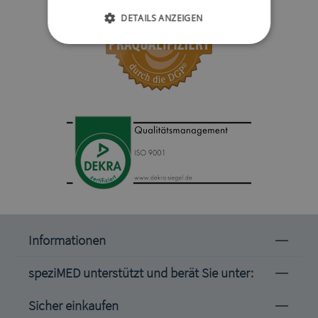
DETAILS ANZEIGEN
Informationen
speziMED unterstützt und berät Sie unter:
Sicher einkaufen