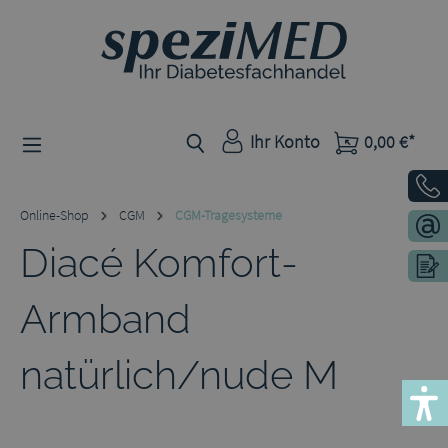
Zum Hauptinhalt springen
Ihr Konto
0,00 €*
Online-Shop
CGM
CGM-Tragesysteme
Diacé Komfort-
Armband
natürlich/nude M