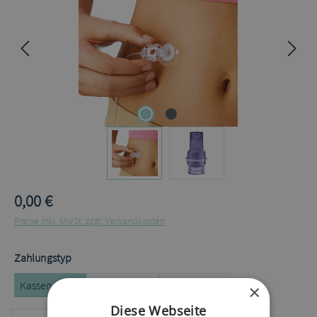
0,00 €
Preise inkl. MwSt. zzgl. Versandkosten
auswählen
Zahlungstyp
Kassenrezept
Privatrezept
Selbstzahler
×
Diese Webseite