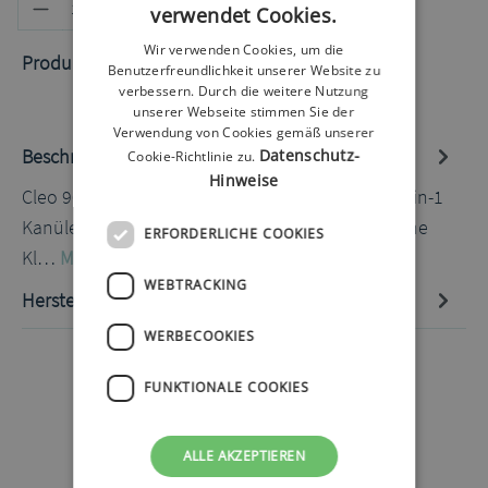
Produkt Anzahl: Gib den gewünschten
In den Warenkorb
verwendet Cookies.
Wir verwenden Cookies, um die
Produktnummer:
60020302.1
Benutzerfreundlichkeit unserer Website zu
verbessern. Durch die weitere Nutzung
unserer Webseite stimmen Sie der
Verwendung von Cookies gemäß unserer
Beschreibung
Datenschutz-
Cookie-Richtlinie zu.
Hinweise
Cleo 90 Infussionsset 6mm 80cm 10 Stück Das 3-in-1
Kanülengehäuse beinhaltet die Teflonkanüle, eine
ERFORDERLICHE COOKIES
Kl…
Mehr
WEBTRACKING
Hersteller-Informationen
WERBECOOKIES
FUNKTIONALE COOKIES
ALLE AKZEPTIEREN