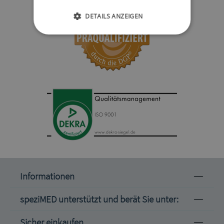
DETAILS ANZEIGEN
Informationen
speziMED unterstützt und berät Sie unter:
Sicher einkaufen