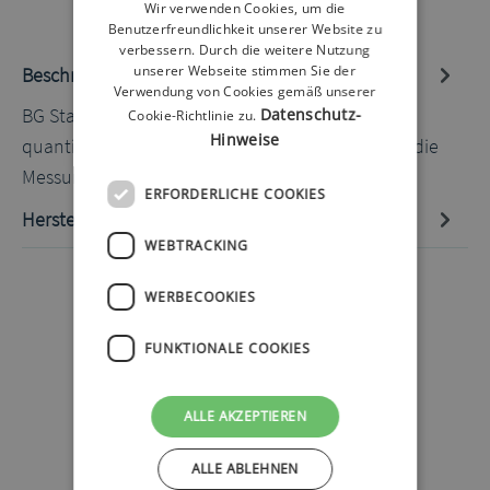
Wir verwenden Cookies, um die
Benutzerfreundlichkeit unserer Website zu
verbessern. Durch die weitere Nutzung
unserer Webseite stimmen Sie der
Beschreibung
Verwendung von Cookies gemäß unserer
BG Star Blutzucker-TS 50 Stück Teststreifen zur
Datenschutz-
Cookie-Richtlinie zu.
Hinweise
quantitativen Bestimmung Ihres Blutzucker. Für die
Messung wird…
Mehr
ERFORDERLICHE COOKIES
Hersteller-Informationen
WEBTRACKING
WERBECOOKIES
FUNKTIONALE COOKIES
ALLE AKZEPTIEREN
ALLE ABLEHNEN