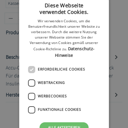
Kassenrezept
Privatrezept
Selbstzahler
Diese Webseite
verwendet Cookies.
Produkt Anzahl: Gib den gewünschten
In den Warenkorb
Wir verwenden Cookies, um die
Benutzerfreundlichkeit unserer Website zu
Produktnummer:
60020026.2
verbessern. Durch die weitere Nutzung
unserer Webseite stimmen Sie der
Verwendung von Cookies gemäß unserer
Datenschutz-
Cookie-Richtlinie zu.
Hinweise
Beschreibung
Accu-Chek Rapid-D Link Transfer Set 50cm 10 Stück
ERFORDERLICHE COOKIES
Für das schnelle und komfortable trennen von der
Insulinpumpe…
Mehr
WEBTRACKING
Hersteller-Informationen
WERBECOOKIES
FUNKTIONALE COOKIES
ALLE AKZEPTIEREN