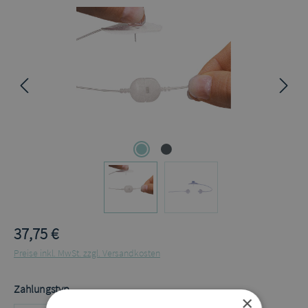
Bildergalerie überspringen
37,75 €
Preise inkl. MwSt. zzgl. Versandkosten
auswählen
Zahlungstyp
×