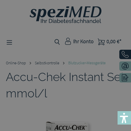
Zum Hauptinhalt springen
Ihr Konto
0,00 €*
Online-Shop
Selbstkontrolle
Blutzucker-Messgeräte
Accu-Chek Instant Set
mmol/l
Bildergalerie überspringen