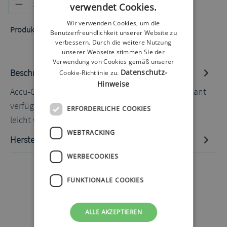
Produkt Anzahl: Gib den gewünschten
In den Warenkorb
verwendet Cookies.
Wir verwenden Cookies, um die
Produktnummer:
50010262.3
Benutzerfreundlichkeit unserer Website zu
verbessern. Durch die weitere Nutzung
unserer Webseite stimmen Sie der
Verwendung von Cookies gemäß unserer
Beschreibung
Datenschutz-
Cookie-Richtlinie zu.
Hinweise
Accu-Chek Instant Set mmol/l Das Accu-Chek Instant
verfügt über ein großes, gut lesbares Display mit
ERFORDERLICHE COOKIES
leicht verständlicher…
Mehr
WEBTRACKING
Hersteller-Informationen
WERBECOOKIES
FUNKTIONALE COOKIES
ALLE AKZEPTIEREN