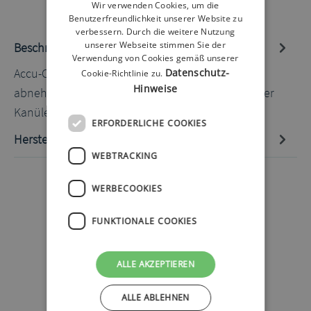
Wir verwenden Cookies, um die
Benutzerfreundlichkeit unserer Website zu
verbessern. Durch die weitere Nutzung
unserer Webseite stimmen Sie der
Beschreibung
Verwendung von Cookies gemäß unserer
Accu-Chek FlexLink 8mm 30cm 10 Stück Der
Datenschutz-
Cookie-Richtlinie zu.
Hinweise
abnehmbare Haltegriff mach die Handhabung der
Kanüle besonders einfach…
Mehr
ERFORDERLICHE COOKIES
Hersteller-Informationen
WEBTRACKING
WERBECOOKIES
FUNKTIONALE COOKIES
ALLE AKZEPTIEREN
ALLE ABLEHNEN