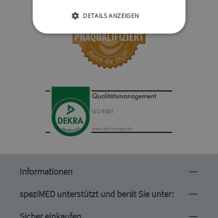
DETAILS ANZEIGEN
Informationen
speziMED unterstützt und berät Sie unter:
Sicher einkaufen