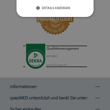
DETAILS ANZEIGEN
Informationen
speziMED unterstützt und berät Sie unter:
Sicher einkaufen