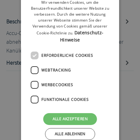
Wir verwenden Cookies, um die
Benutzerfreundlichkeit unserer Website zu
verbessern. Durch die weitere Nutzung
unserer Webseite stimmen Sie der
Beschreibung
Verwendung von Cookies gemäß unserer
Accu-Chek FlexLink 10mm 80cm 10 Stück Der
Datenschutz-
Cookie-Richtlinie zu.
Hinweise
abnehmbare Haltegriff mach die Handhabung der
Kanüle besonders einfach…
Mehr
ERFORDERLICHE COOKIES
Hersteller-Informationen
WEBTRACKING
WERBECOOKIES
FUNKTIONALE COOKIES
ALLE AKZEPTIEREN
ALLE ABLEHNEN