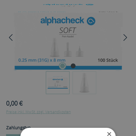
Bildergalerie überspringen
0,00 €
Preise inkl. MwSt. zzgl. Versandkosten
auswählen
Zahlungstyp
×