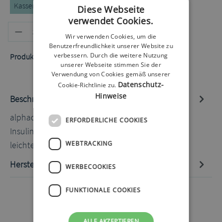
Kassenrezept
Privatrezept
Selbstzahler
Diese Webseite
verwendet Cookies.
Produkt Anzahl: Gib den gewünschten
In den Warenkorb
Wir verwenden Cookies, um die
Benutzerfreundlichkeit unserer Website zu
verbessern. Durch die weitere Nutzung
Produktnummer:
50080707.1
unserer Webseite stimmen Sie der
Verwendung von Cookies gemäß unserer
Datenschutz-
Cookie-Richtlinie zu.
Hinweise
Beschreibung
alphacheck soft Pen-Nadeln 31G 8mm 100 Stück
ERFORDERLICHE COOKIES
Insulin Pen-Nadel mit Silikonbeschichtung für
leichteres und sanfteres Einstec…
Mehr
WEBTRACKING
Hersteller-Informationen
WERBECOOKIES
FUNKTIONALE COOKIES
ALLE AKZEPTIEREN