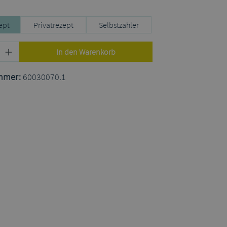
uswählen
ept
Privatrezept
Selbstzahler
Produkt Anzahl: Gib den gewünschten Wert
In den Warenkorb
mmer:
60030070.1