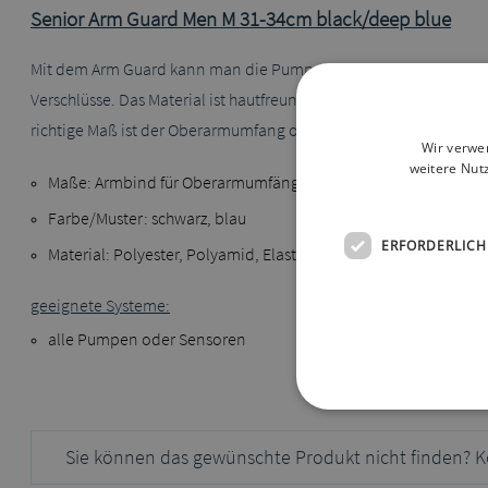
Senior Arm Guard Men M 31-34cm black/deep blue
Mit dem Arm Guard kann man die Pumpe oder den Sensor fest und
Verschlüsse. Das Material ist hautfreundlich und lässt sich leich
richtige Maß ist der Oberarmumfang ohne Pumpe oder Sensor.
Wir verwe
weitere Nut
Maße: Armbind für Oberarmumfänge von 31 - 34 cm
Farbe/Muster: schwarz, blau
ERFORDERLICH
Material: Polyester, Polyamid, Elasthan
geeignete Systeme:
alle Pumpen oder Sensoren
Sie können das gewünschte Produkt nicht finden? K