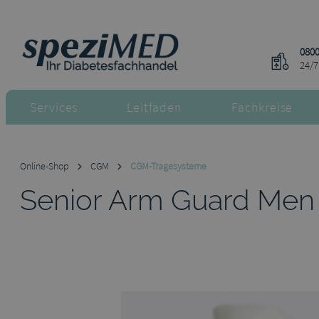
m Hauptinhalt springen
Zur Suche springen
Zur Hauptnavigation springen
0800
24/7
Services
Leitfaden
Fachkreise
Online-Shop
CGM
CGM-Tragesysteme
Senior Arm Guard Men
Bildergalerie überspringen