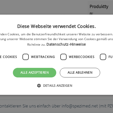
Produktty
p:
 sicher am Arm fixieren ohne komplizierte
t reinigen was zum hohen Tragekomfort beiträgt. Das
Größe:
Diese Webseite verwendet Cookies.
nden Cookies, um die Benutzerfreundlichkeit unserer Website zu verbessern.
Farbe:
zung unserer Webseite stimmen Sie der Verwendung von Cookies gemäß uns
Datenschutz-Hinweise
Richtlinie zu.
E COOKIES
WEBTRACKING
WERBECOOKIES
FU
ALLE AKZEPTIEREN
ALLE ABLEHNEN
DETAILS ANZEIGEN
ontaktieren Sie uns einfach über info@spezimed.net (mit P