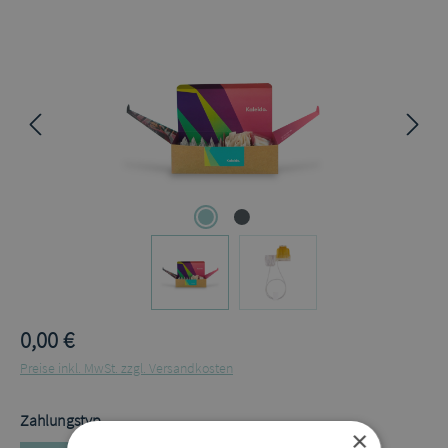
Bildergalerie überspringen
0,00 €
Preise inkl. MwSt. zzgl. Versandkosten
auswählen
Zahlungstyp
×