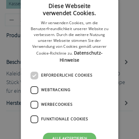
Kassenrezept
Privatrezept
Selbstzahler
Diese Webseite
verwendet Cookies.
Produkt Anzahl: Gib den gewünschten
In den Warenkorb
Wir verwenden Cookies, um die
Benutzerfreundlichkeit unserer Website zu
Produktnummer:
60020924.1
verbessern. Durch die weitere Nutzung
unserer Webseite stimmen Sie der
Verwendung von Cookies gemäß unserer
Datenschutz-
Cookie-Richtlinie zu.
Hinweise
Beschreibung
Kaleido Top-up Kit 2 Infusions Set 9 mm 30 cm 10
ERFORDERLICHE COOKIES
Stück Verbrauchsmaterial für Kaleido Insulinpumpe
für einen Monat: Infusio…
Mehr
WEBTRACKING
Hersteller-Informationen
WERBECOOKIES
FUNKTIONALE COOKIES
ALLE AKZEPTIEREN